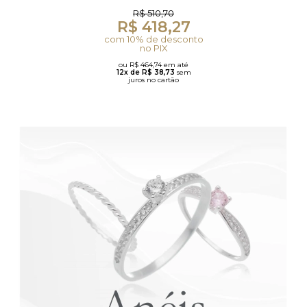
R$ 510,70
R$ 418,27
com 10% de desconto
no PIX
ou R$ 464,74 em até
12x de R$ 38,73
sem
juros no cartão