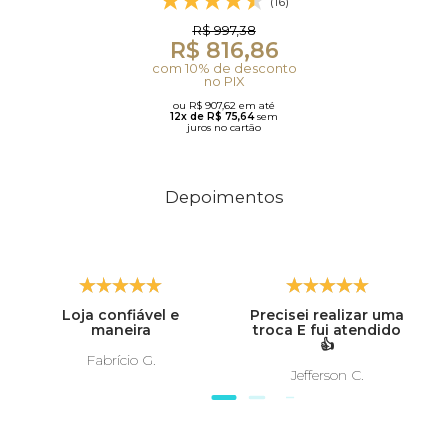
(16)
R$ 997,38
R$ 816,86
com 10% de desconto
no PIX
ou R$ 907,62 em até
12x de R$ 75,64
sem
juros no cartão
Depoimentos
Loja confiável e
Precisei realizar uma
maneira
troca E fui atendido
👍
Fabrício G.
Jefferson C.