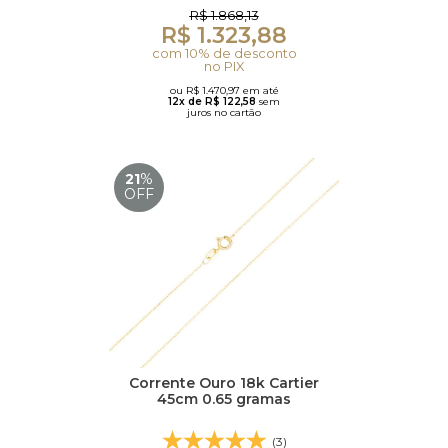
R$ 1.868,13
R$ 1.323,88
com 10% de desconto
no PIX
ou R$ 1.470,97 em até
12x de R$ 122,58
sem
juros no cartão
21
%
OFF
Corrente Ouro 18k Cartier
45cm 0.65 gramas
(3)