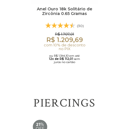
Anel Ouro 18k Solitário de
Zircônia 0.65 Gramas
(30)
R$ 1.707,01
R$ 1.209,69
com 10% de desconto
no PIX
ou R$ 1.344,10 em até
12x de R$ 112,01
sem
juros no cartão
PIERCINGS
21
%
OFF