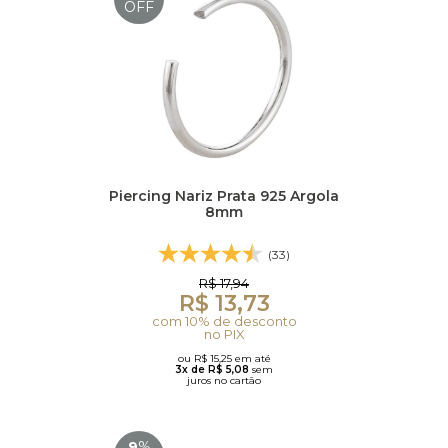
OFF
Piercing Nariz Prata 925 Argola
8mm
(33)
R$ 17,94
R$ 13,73
com 10% de desconto
no PIX
ou R$ 15,25 em até
3x de R$ 5,08
sem
juros no cartão
9
%