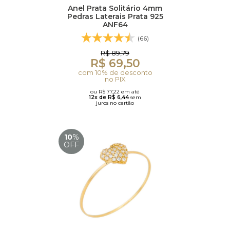
Anel Prata Solitário 4mm
Pedras Laterais Prata 925
ANF64
(66)
R$ 89,79
R$ 69,50
com 10% de desconto
no PIX
ou R$ 77,22 em até
12x de R$ 6,44
sem
juros no cartão
10
%
OFF