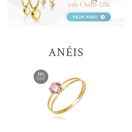
ANÉIS
11
%
OFF