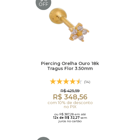
OFF
Piercing Orelha Ouro 18k
Tragus Flor 3.50mm
(14)
R$ 425,59
R$ 348,56
com 10% de desconto
no PIX
ou R$ 387,28 em até
12x de R$ 32,27
sem
juros no cartão