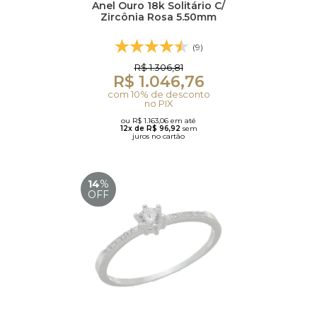
Anel Ouro 18k Solitário C/
Zircônia Rosa 5.50mm
(9)
R$ 1.306,81
R$ 1.046,76
com 10% de desconto
no PIX
ou R$ 1.163,06 em até
12x de R$ 96,92
sem
juros no cartão
14
%
OFF