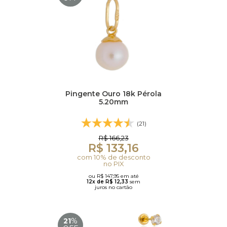
Pingente Ouro 18k Pérola
5.20mm
(21)
R$ 166,23
R$ 133,16
com 10% de desconto
no PIX
ou R$ 147,95 em até
12x de R$ 12,33
sem
juros no cartão
21
%