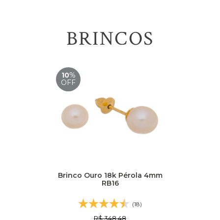
BRINCOS
10
%
OFF
Brinco Ouro 18k Pérola 4mm
RB16
(18)
R$ 348,48