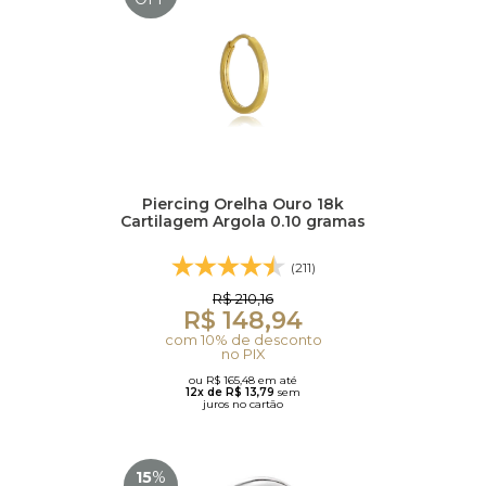
Piercing Orelha Ouro 18k
Cartilagem Argola 0.10 gramas
(211)
R$ 210,16
R$ 148,94
com 10% de desconto
no PIX
ou R$ 165,48 em até
12x de R$ 13,79
sem
juros no cartão
15
%