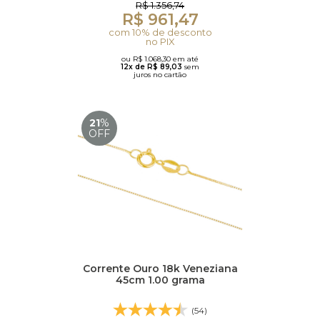
R$ 1.356,74
R$ 961,47
com 10% de desconto
no PIX
ou R$ 1.068,30 em até
12x de R$ 89,03
sem
juros no cartão
21
%
OFF
Corrente Ouro 18k Veneziana
45cm 1.00 grama
(54)