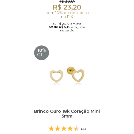
R$ 30,67
R$ 23,20
com 10% de desconto
no PIX
ou R$ 25,77 em até
5x de R$ 5,15
sem juros
no cartão
10
%
OFF
Brinco Ouro 18k Coração Mini
5mm
(4)