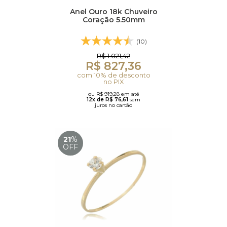
Anel Ouro 18k Chuveiro
Coração 5.50mm
(10)
R$ 1.021,42
R$ 827,36
com 10% de desconto
no PIX
ou R$ 919,28 em até
12x de R$ 76,61
sem
juros no cartão
21
%
OFF