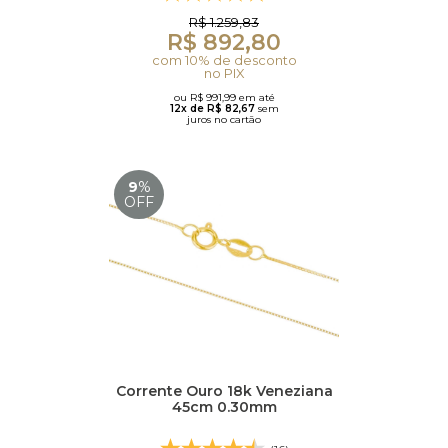
R$ 1.259,83
R$ 892,80
com 10% de desconto
no PIX
ou R$ 991,99 em até
12x de R$ 82,67
sem
juros no cartão
9
%
OFF
Corrente Ouro 18k Veneziana
45cm 0.30mm