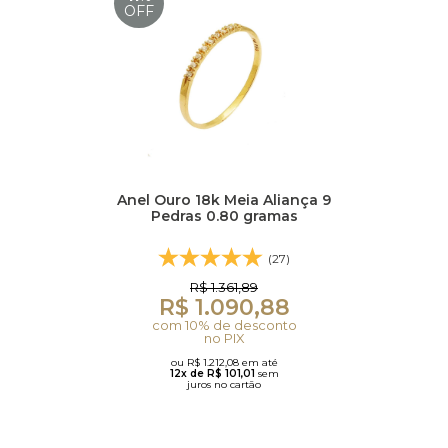
OFF
Anel Ouro 18k Meia Aliança 9
Pedras 0.80 gramas
(27)
R$ 1.361,89
R$ 1.090,88
com 10% de desconto
no PIX
ou R$ 1.212,08 em até
12x de R$ 101,01
sem
juros no cartão