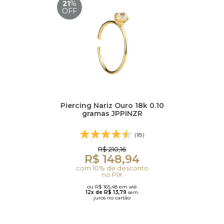
21
%
OFF
Piercing Nariz Ouro 18k 0.10
gramas JPPINZR
(18)
R$ 210,16
R$ 148,94
com 10% de desconto
no PIX
ou R$ 165,48 em até
12x de R$ 13,79
sem
juros no cartão