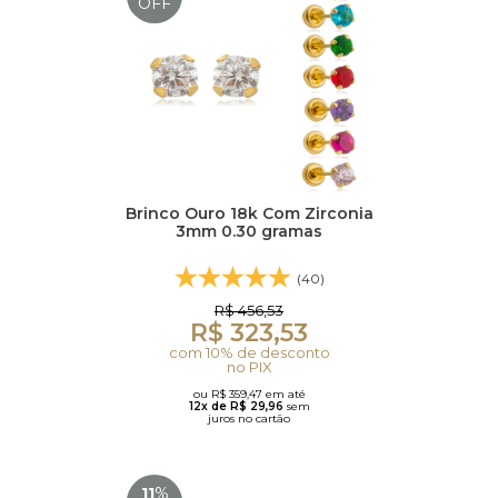
OFF
Brinco Ouro 18k Com Zirconia
3mm 0.30 gramas
(40)
R$ 456,53
R$ 323,53
com 10% de desconto
no PIX
ou R$ 359,47 em até
12x de R$ 29,96
sem
juros no cartão
11
%