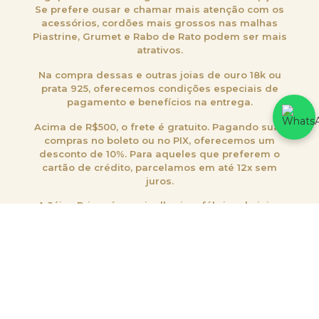
Se prefere ousar e chamar mais atenção com os
acessórios, cordões mais grossos nas malhas
Piastrine, Grumet e Rabo de Rato podem ser mais
atrativos.
Na compra dessas e outras joias de ouro 18k ou
prata 925, oferecemos condições especiais de
pagamento e benefícios na entrega.
Acima de R$500, o frete é gratuito. Pagando suas
compras no boleto ou no PIX, oferecemos um
desconto de 10%. Para aqueles que preferem o
cartão de crédito, parcelamos em até 12x sem
juros.
A Jóias Prime é uma joalheria e fábrica de joias
com mais de 20 anos de experiência neste nicho.
Nossa agilidade no serviço, transparência no
atendimento e qualidade dos produtos são
reflexos da nossa tradição.
Continue no site e confira as nossas peças
exclusivas em ouro e prata!