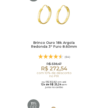
Brinco Ouro 18k Argola
Redonda 3º Furo 8.60mm
(64)
R$ 336,47
R$ 272,54
com 10% de desconto
no PIX
ou R$ 302,82 em até
12x de R$ 25,24
sem
juros no cartão
11
%
OFF