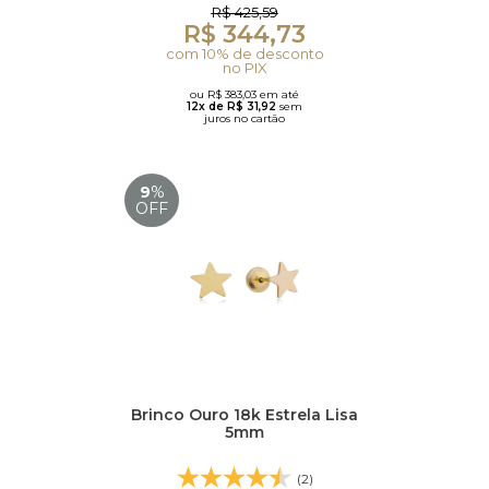
R$ 425,59
R$ 344,73
com 10% de desconto
no PIX
ou R$ 383,03 em até
12x de R$ 31,92
sem
juros no cartão
9
%
OFF
Brinco Ouro 18k Estrela Lisa
5mm
(2)