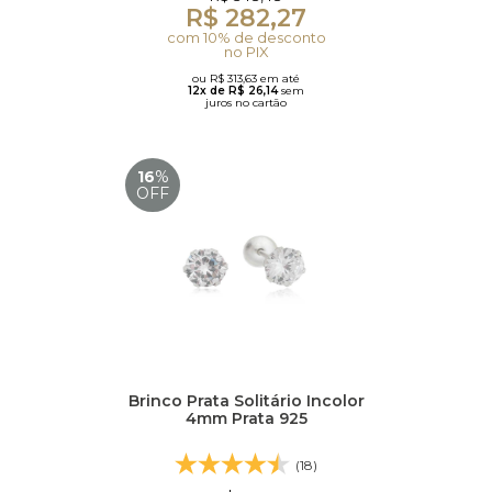
R$ 282,27
com 10% de desconto
no PIX
ou R$ 313,63 em até
12x de R$ 26,14
sem
juros no cartão
16
%
OFF
Brinco Prata Solitário Incolor
4mm Prata 925
(18)